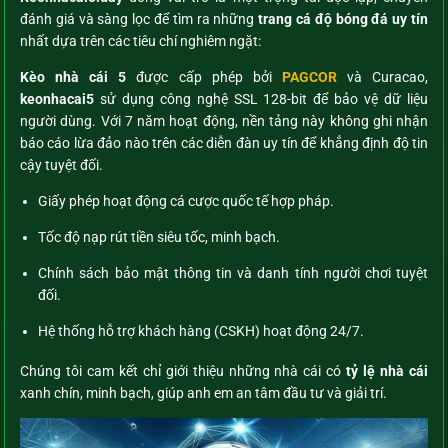
đánh giá và sàng lọc để tìm ra những
trang cá độ bóng đá uy tín
nhất dựa trên các tiêu chí nghiêm ngặt:
Kèo nhà cái 5
được cấp phép bởi
PAGCOR
và Curacao,
keonhacai5
sử dụng công nghệ SSL 128-bit để bảo vệ dữ liệu
người dùng. Với 7 năm hoạt động, nền tảng này không ghi nhận
báo cáo lừa đảo nào trên các diễn đàn uy tín để khẳng định độ tin
cậy tuyệt đối.
Giấy phép hoạt động cá cược quốc tế hợp pháp.
Tốc độ nạp rút tiền siêu tốc, minh bạch.
Chính sách bảo mật thông tin và danh tính người chơi tuyệt
đối.
Hệ thống hỗ trợ khách hàng (CSKH) hoạt động 24/7.
Chúng tôi cam kết chỉ giới thiệu những nhà cái có
tỷ lệ nhà cái
xanh chín, minh bạch, giúp anh em an tâm đầu tư và giải trí.