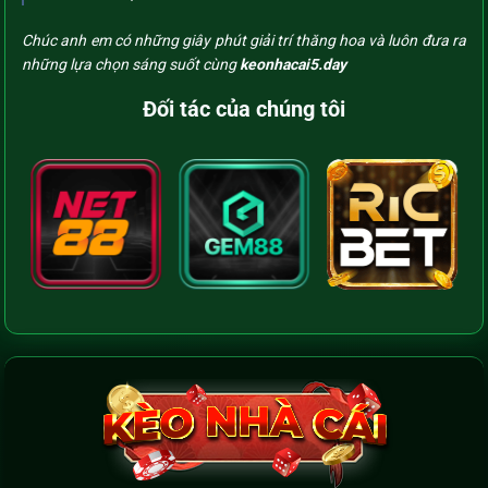
Chúc anh em có những giây phút giải trí thăng hoa và luôn đưa ra
những lựa chọn sáng suốt cùng
keonhacai5.day
Đối tác của chúng tôi