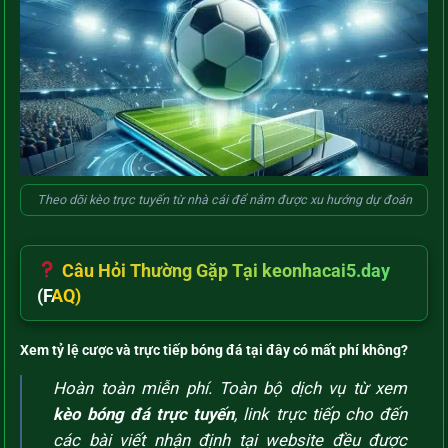
Theo dõi kèo trực tuyến từ nhà cái để nắm được xu hướng dự đoán
Câu Hỏi Thường Gặp Tại keonhacai5.day
(FAQ)
Xem tỷ lệ cược và trực tiếp bóng đá tại đây có mất phí không?
Hoàn toàn miễn phí. Toàn bộ dịch vụ từ xem
kèo bóng đá trực tuyến
, link trực tiếp cho đến
các bài viết nhận định tại website đều được