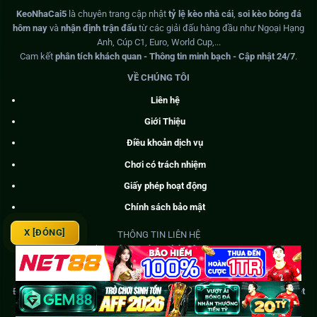
KeoNhaCai5
là chuyên trang cập nhật
tỷ lệ kèo nhà cái
,
soi kèo bóng đá
hôm nay
và
nhận định trận đấu
từ các giải đấu hàng đầu như Ngoại Hạng
Anh, Cúp C1, Euro, World Cup,...
Cam kết
phân tích khách quan - Thông tin minh bạch - Cập nhật 24/7
.
VỀ CHÚNG TÔI
Liên hệ
Giới Thiệu
Điều khoản dịch vụ
Chơi có trách nhiệm
Giấy phép hoạt động
Chính sách bảo mật
X [ĐÓNG]
THÔNG TIN LIÊN HỆ
Website:
https://bongdahopham.com/
Email:
support@vn88vip.io
Số điện thoại:
(+84) 093 786 7123
Địa chỉ:
40 Nguyễn Tri Phương, Phường 6, Quận 10, TP. Hồ Chí Minh, Việt
Nam