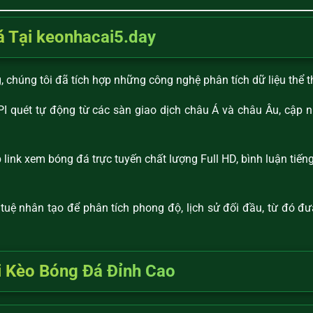
á Tại keonhacai5.day
 chúng tôi đã tích hợp những công nghệ phân tích dữ liệu thể t
I quét tự động từ các sàn giao dịch châu Á và châu Âu, cập 
link xem bóng đá trực tuyến chất lượng Full HD, bình luận tiế
tuệ nhân tạo để phân tích phong độ, lịch sử đối đầu, từ đó đưa
oi Kèo Bóng Đá Đỉnh Cao