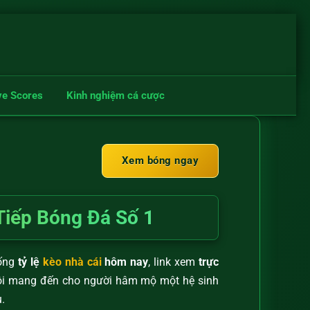
ve Scores
Kinh nghiệm cá cược
Xem bóng ngay
Tiếp Bóng Đá Số 1
hống
tỷ lệ
kèo nhà cái
hôm nay
, link xem
trực
tôi mang đến cho người hâm mộ một hệ sinh
.