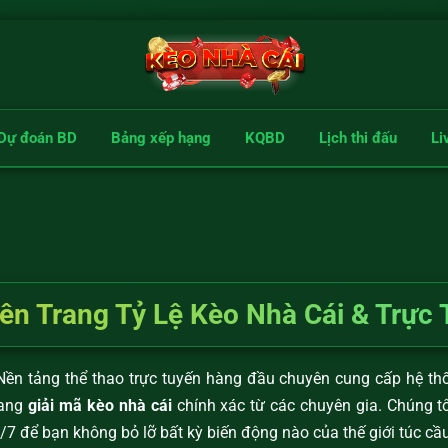
×
Dự đoán BD
Bảng xếp hạng
KQBD
Lịch thi đấu
Li
n Trang Tỷ Lệ Kèo Nhà Cái & Trực 
ền tảng thể thao trực tuyến hàng đầu chuyên cung cấp hệ t
nang
giải mã kèo nhà cái
chính xác từ các chuyên gia. Chúng 
4/7 để bạn không bỏ lỡ bất kỳ biến động nào của thế giới túc cầu