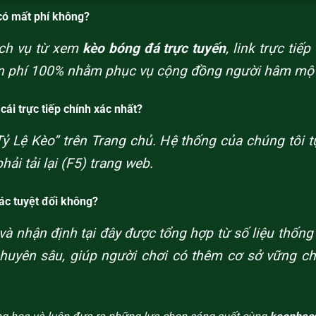
 có mất phí không?
ịch vụ từ xem
kèo bóng đá trực tuyến
, link trực tiế
n phí 100% nhằm phục vụ cộng đồng người hâm mộ 
ái trực tiếp chính xác nhất?
Tỷ Lệ Kèo” trên Trang chủ. Hệ thống của chúng tôi 
i tải lại (F5) trang web.
xác tuyệt đối không?
và nhận định tại đây được tổng hợp từ số liệu thống 
huyên sâu, giúp người chơi có thêm cơ sở vững ch