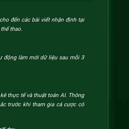
p cho đến các bài viết nhận định tại
thể thao.
tự động làm mới dữ liệu sau mỗi 3
kê thực tế và thuật toán AI. Thông
ắc trước khi tham gia cá cược có