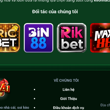
ăng hoa và luôn đưa ra những lựa chọn sáng suốt cùng
keonhaca
Đối tác của chúng tôi
VỀ CHÚNG TÔI
Liên hệ
Giới Thiệu
Địa c
èo nhà cái
,
soi kèo
Điều khoản dịch vụ