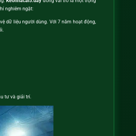
ng.
K
eonhacai5.day
đóng vai trò là một trọng
chí nghiêm ngặt:
ệ dữ liệu người dùng. Với 7 năm hoạt động,
i.
tư và giải trí.