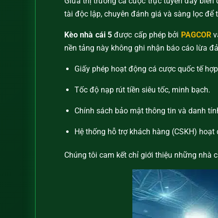
Giữa thị trường cá cược trực tuyến đầy biến 
tài độc lập, chuyên đánh giá và sàng lọc để
Kèo nhà cái 5
được cấp phép bởi
PAGCOR
v
nền tảng này không ghi nhận báo cáo lừa đảo
Giấy phép hoạt động cá cược quốc tế hợp
Tốc độ nạp rút tiền siêu tốc, minh bạch.
Chính sách bảo mật thông tin và danh tính
Hệ thống hỗ trợ khách hàng (CSKH) hoạt
Chúng tôi cam kết chỉ giới thiệu những nhà 