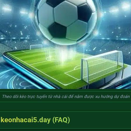
Theo dõi kèo trực tuyến từ nhà cái để nắm được xu hướng dự đoán
 keonhacai5.day (FAQ)