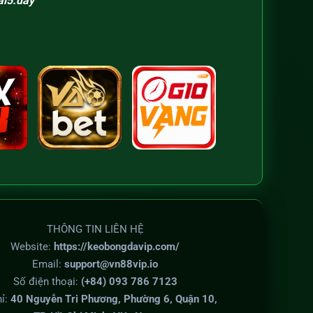
i5.day
THÔNG TIN LIÊN HỆ
Website:
https://keobongdavip.com/
Email:
support@vn88vip.io
Số điện thoại:
(+84) 093 786 7123
hỉ:
40 Nguyễn Tri Phương, Phường 6, Quận 10,