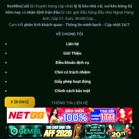
KeoNhaCai5
là chuyên trang cập nhật
tỷ lệ kèo nhà cái
,
soi kèo bóng đá
hôm nay
và
nhận định trận đấu
từ các giải đấu hàng đầu như Ngoại Hạng
Anh, Cúp C1, Euro, World Cup,...
Cam kết
phân tích khách quan - Thông tin minh bạch - Cập nhật 24/7
.
VỀ CHÚNG TÔI
Liên hệ
Giới Thiệu
Điều khoản dịch vụ
Chơi có trách nhiệm
Giấy phép hoạt động
Chính sách bảo mật
X [ĐÓNG]
THÔNG TIN LIÊN HỆ
Website:
https://bongdahopham.com/
Email:
support@vn88vip.io
Số điện thoại:
(+84) 093 786 7123
Địa chỉ:
40 Nguyễn Tri Phương, Phường 6, Quận 10, TP. Hồ Chí Minh, Việt
Nam