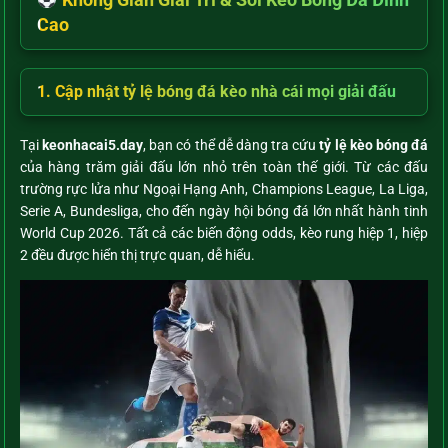
Cao
1. Cập nhật tỷ lệ bóng đá kèo nhà cái mọi giải đấu
Tại
keonhacai5.day
, bạn có thể dễ dàng tra cứu
tỷ lệ kèo bóng đá
của hàng trăm giải đấu lớn nhỏ trên toàn thế giới. Từ các đấu
trường rực lửa như Ngoại Hạng Anh, Champions League, La Liga,
Serie A, Bundesliga, cho đến ngày hội bóng đá lớn nhất hành tinh
World Cup 2026. Tất cả các biến động odds, kèo rung hiệp 1, hiệp
2 đều được hiển thị trực quan, dễ hiểu.