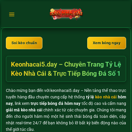
Chuyển
đến
×
nội
dung
Soi kèo chuẩn
Xem bóng ngay
Keonhacai5.day – Chuyên Trang Tỷ Lệ
Kèo Nhà Cái & Trực Tiếp Bóng Đá Số 1
Chào mừng bạn đến với keonhacai5.day – Nền tảng thể thao trực
tuyến hàng đầu chuyên cung cấp hệ thống
tỷ lệ
kèo nhà cái
hôm
nay
, link xem
trực tiếp bóng đá hôm nay
tốc độ cao và cẩm nang
giải mã kèo nhà cái
chính xác từ các chuyên gia. Chúng tôi mang
đến cho người hâm mộ một hệ sinh thái bóng đá toàn diện, cập
nhật real-time 24/7 để bạn không bỏ lỡ bất kỳ biến động nào của
thế giới túc cầu.