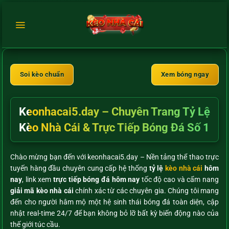
Chuyển
đến
×
nội
dung
Soi kèo chuẩn
Xem bóng ngay
Keonhacai5.day – Chuyên Trang Tỷ Lệ
Kèo Nhà Cái & Trực Tiếp Bóng Đá Số 1
Chào mừng bạn đến với keonhacai5.day – Nền tảng thể thao trực
tuyến hàng đầu chuyên cung cấp hệ thống
tỷ lệ
kèo nhà cái
hôm
nay
, link xem
trực tiếp bóng đá hôm nay
tốc độ cao và cẩm nang
giải mã kèo nhà cái
chính xác từ các chuyên gia. Chúng tôi mang
đến cho người hâm mộ một hệ sinh thái bóng đá toàn diện, cập
nhật real-time 24/7 để bạn không bỏ lỡ bất kỳ biến động nào của
thế giới túc cầu.