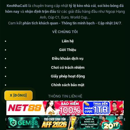
KeoNhaCai5
là chuyên trang cập nhật
tỷ lệ kèo nhà cái
,
soi kèo bóng đá
hôm nay
và
nhận định trận đấu
từ các giải đấu hàng đầu như Ngoại Hạng
Anh, Cúp C1, Euro, World Cup,...
Cam kết
phân tích khách quan - Thông tin minh bạch - Cập nhật 24/7
.
VỀ CHÚNG TÔI
Liên hệ
Giới Thiệu
Điều khoản dịch vụ
Chơi có trách nhiệm
Giấy phép hoạt động
Chính sách bảo mật
X [ĐÓNG]
THÔNG TIN LIÊN HỆ
Website:
https://keobongdavip.com/
Email:
support@vn88vip.io
Số điện thoại:
(+84) 093 786 7123
Địa chỉ:
40 Nguyễn Tri Phương, Phường 6, Quận 10, TP. Hồ Chí Minh, Việt
Nam