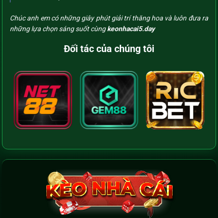
Chúc anh em có những giây phút giải trí thăng hoa và luôn đưa ra
những lựa chọn sáng suốt cùng
keonhacai5.day
Đối tác của chúng tôi