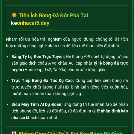
Tiện Ích Bóng Đá Đột Phá Tại
keonhacai5.day
Nhằm tối ưu hóa trải nghiệm của người dùng, chúng tôi đã tích
hợp những công nghệ phân tích dữ liệu thể thao hiện đại nhất:
Bảng Tỷ Lệ Kèo Trực Tuyến:
Hệ thống API quét tự động từ các
sàn giao dịch châu Á và châu Âu, cập nhật
tỷ lệ bóng đá trực
tuyến
(Handicap, 1×2, Tài Xỉu) chuẩn xác từng giây.
Trực Tiếp Bóng Đá Tốc Độ Cao:
Cung cấp link xem bóng đá
trực tuyến chất lượng Full HD, bình luận tiếng Việt cuốn hút,
mượt mà và hoàn toàn không giật lag.
Siêu Máy Tính AI Dự Đoán:
Ứng dụng trí tuệ nhân tạo để phân
tích phong độ, lịch sử đối đầu, từ đó đưa ra tỷ lệ
nhận định kèo
nhà cái
khách quan nhất.
Không Gian Giải Trí & Soi Kèo Bóng Đá Đỉnh