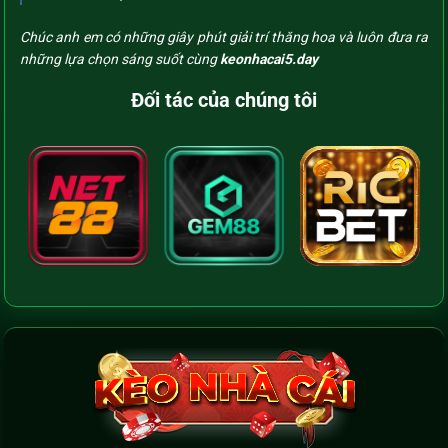
Chúc anh em có những giây phút giải trí thăng hoa và luôn đưa ra
những lựa chọn sáng suốt cùng
keonhacai5.day
Đối tác của chúng tôi