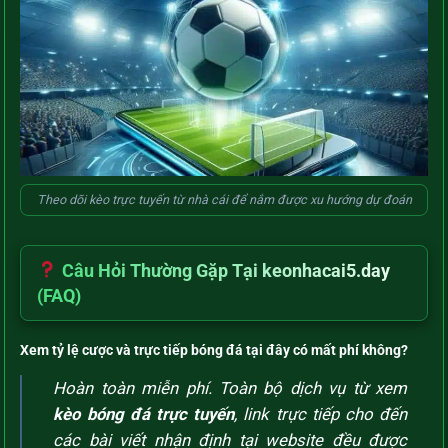
Theo dõi kèo trực tuyến từ nhà cái để nắm được xu hướng dự đoán
Câu Hỏi Thường Gặp Tại keonhacai5.day
(FAQ)
Xem tỷ lệ cược và trực tiếp bóng đá tại đây có mất phí không?
Hoàn toàn miễn phí. Toàn bộ dịch vụ từ xem
kèo bóng đá trực tuyến
, link trực tiếp cho đến
các bài viết nhận định tại website đều được