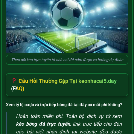
Theo dõi kèo trực tuyến từ nhà cái để nắm được xu hướng dự đoán
Câu Hỏi Thường Gặp Tại keonhacai5.day
(FAQ)
Xem tỷ lệ cược và trực tiếp bóng đá tại đây có mất phí không?
Hoàn toàn miễn phí. Toàn bộ dịch vụ từ xem
kèo bóng đá trực tuyến
, link trực tiếp cho đến
các bài viết nhận định tại website đều được