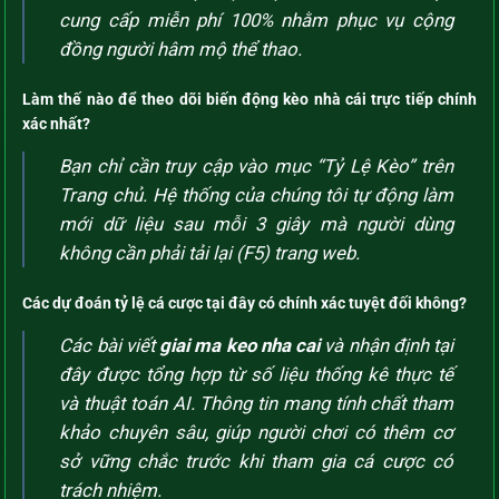
cung cấp miễn phí 100% nhằm phục vụ cộng
đồng người hâm mộ thể thao.
Làm thế nào để theo dõi biến động kèo nhà cái trực tiếp chính
xác nhất?
Bạn chỉ cần truy cập vào mục “Tỷ Lệ Kèo” trên
Trang chủ. Hệ thống của chúng tôi tự động làm
mới dữ liệu sau mỗi 3 giây mà người dùng
không cần phải tải lại (F5) trang web.
Các dự đoán tỷ lệ cá cược tại đây có chính xác tuyệt đối không?
Các bài viết
giai ma keo nha cai
và nhận định tại
đây được tổng hợp từ số liệu thống kê thực tế
và thuật toán AI. Thông tin mang tính chất tham
khảo chuyên sâu, giúp người chơi có thêm cơ
sở vững chắc trước khi tham gia cá cược có
trách nhiệm.