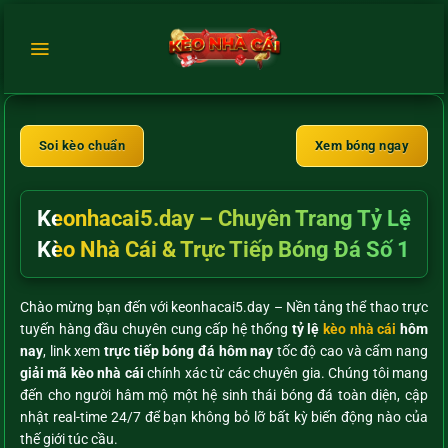
Chuyển
đến
×
nội
dung
Soi kèo chuẩn
Xem bóng ngay
Keonhacai5.day – Chuyên Trang Tỷ Lệ
Kèo Nhà Cái & Trực Tiếp Bóng Đá Số 1
Chào mừng bạn đến với keonhacai5.day – Nền tảng thể thao trực
tuyến hàng đầu chuyên cung cấp hệ thống
tỷ lệ
kèo nhà cái
hôm
nay
, link xem
trực tiếp bóng đá hôm nay
tốc độ cao và cẩm nang
giải mã kèo nhà cái
chính xác từ các chuyên gia. Chúng tôi mang
đến cho người hâm mộ một hệ sinh thái bóng đá toàn diện, cập
nhật real-time 24/7 để bạn không bỏ lỡ bất kỳ biến động nào của
thế giới túc cầu.