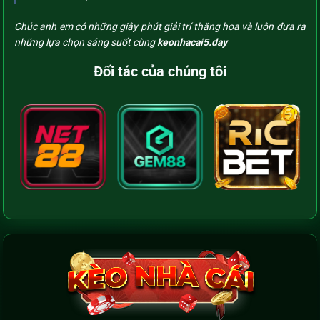
Chúc anh em có những giây phút giải trí thăng hoa và luôn đưa ra
những lựa chọn sáng suốt cùng
keonhacai5.day
Đối tác của chúng tôi