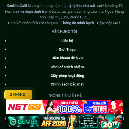
KeoNhaCai5
là chuyên trang cập nhật
tỷ lệ kèo nhà cái
,
soi kèo bóng đá
hôm nay
và
nhận định trận đấu
từ các giải đấu hàng đầu như Ngoại Hạng
Anh, Cúp C1, Euro, World Cup,...
Cam kết
phân tích khách quan - Thông tin minh bạch - Cập nhật 24/7
.
VỀ CHÚNG TÔI
Liên hệ
Giới Thiệu
Điều khoản dịch vụ
Chơi có trách nhiệm
Giấy phép hoạt động
Chính sách bảo mật
X [ĐÓNG]
THÔNG TIN LIÊN HỆ
Website:
https://keobongdavip.com/
Email:
support@vn88vip.io
Số điện thoại:
(+84) 093 786 7123
Địa chỉ:
40 Nguyễn Tri Phương, Phường 6, Quận 10, TP. Hồ Chí Minh, Việt
Nam