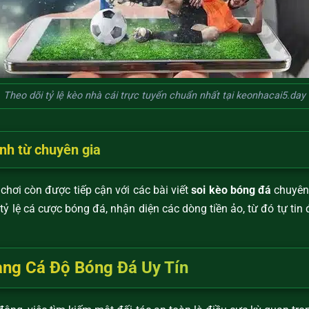
Theo dõi tỷ lệ kèo nhà cái trực tuyến chuẩn nhất tại keonhacai5.day
nh từ chuyên gia
 chơi còn được tiếp cận với các bài viết
soi kèo bóng đá
chuyên 
tỷ lệ cá cược bóng đá, nhận diện các dòng tiền ảo, từ đó tự ti
ang Cá Độ Bóng Đá Uy Tín