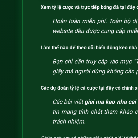
Xem tỷ lệ cược và trực tiếp bóng đá tại đây
Hoàn toàn miễn phí. Toàn bộ d
website đều được cung cấp miễ
Làm thế nào để theo dõi biến động kèo nhà c
Bạn chỉ cần truy cập vào mục “
giây mà người dùng không cần phả
Các dự đoán tỷ lệ cá cược tại đây có chính 
Các bài viết
giai ma keo nha cai
tin mang tính chất tham khảo c
trách nhiệm.