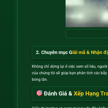
2. Chuyên mục Giải mã & Nhận đị
Không chỉ dừng lại ở việc xem số liệu, người
của chúng tôi sẽ giúp bạn phân tích các bẫy 
bóng lăn.
Đánh Giá & Xếp Hạng Tr