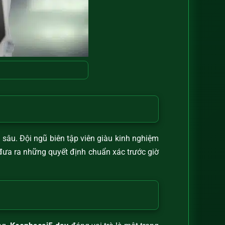
sâu. Đội ngũ biên tập viên giàu kinh nghiệm
n đưa ra những quyết định chuẩn xác trước giờ