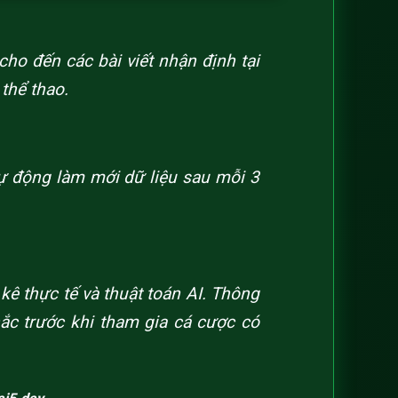
p cho đến các bài viết nhận định tại
thể thao.
tự động làm mới dữ liệu sau mỗi 3
kê thực tế và thuật toán AI. Thông
ắc trước khi tham gia cá cược có