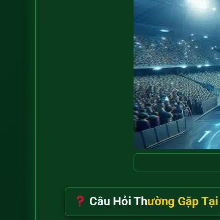
Câu Hỏi Thường Gặp Tại