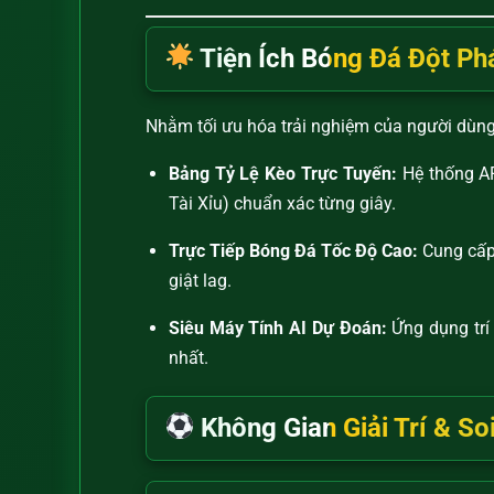
Tiện Ích Bóng Đá Đột Ph
Nhằm tối ưu hóa trải nghiệm của người dùng,
Bảng Tỷ Lệ Kèo Trực Tuyến:
Hệ thống AP
Tài Xỉu) chuẩn xác từng giây.
Trực Tiếp Bóng Đá Tốc Độ Cao:
Cung cấp 
giật lag.
Siêu Máy Tính AI Dự Đoán:
Ứng dụng trí 
nhất.
Không Gian Giải Trí & S