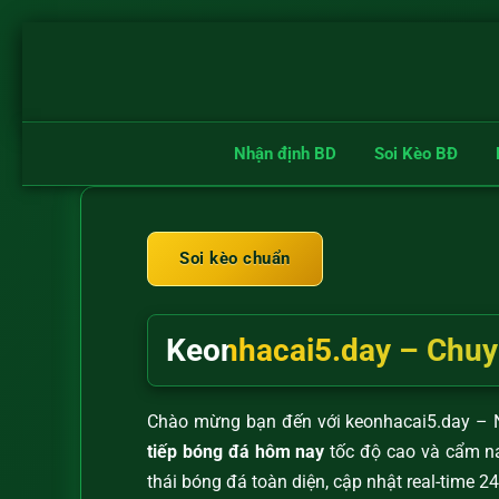
Chuyển
đến
nội
dung
Nhận định BD
Soi Kèo BĐ
Soi kèo chuẩn
Keonhacai5.day – Chuyê
Chào mừng bạn đến với keonhacai5.day – N
tiếp bóng đá hôm nay
tốc độ cao và cẩm 
thái bóng đá toàn diện, cập nhật real-time 2