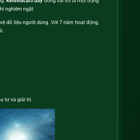
ng.
K
eonhacai5.day
đóng vai trò là một trọng
chí nghiêm ngặt:
ệ dữ liệu người dùng. Với 7 năm hoạt động,
i.
tư và giải trí.