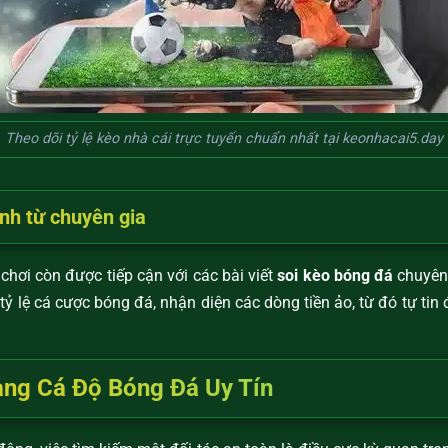
Theo dõi tỷ lệ kèo nhà cái trực tuyến chuẩn nhất tại keonhacai5.day
nh từ chuyên gia
 chơi còn được tiếp cận với các bài viết
soi kèo bóng đá
chuyên 
tỷ lệ cá cược bóng đá, nhận diện các dòng tiền ảo, từ đó tự ti
ang Cá Độ Bóng Đá Uy Tín