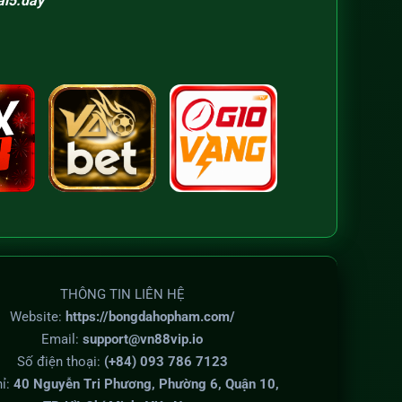
i5.day
THÔNG TIN LIÊN HỆ
Website:
https://bongdahopham.com/
Email:
support@vn88vip.io
Số điện thoại:
(+84) 093 786 7123
hỉ:
40 Nguyễn Tri Phương, Phường 6, Quận 10,