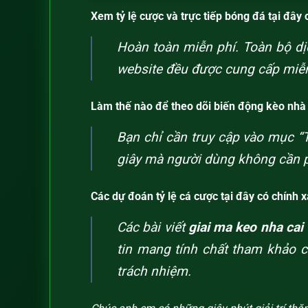
Xem tỷ lệ cược và trực tiếp bóng đá tại đây
Hoàn toàn miễn phí. Toàn bộ d
website đều được cung cấp miễ
Làm thế nào để theo dõi biến động kèo nhà c
Bạn chỉ cần truy cập vào mục “
giây mà người dùng không cần phả
Các dự đoán tỷ lệ cá cược tại đây có chính 
Các bài viết
giai ma keo nha cai
tin mang tính chất tham khảo c
trách nhiệm.