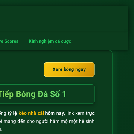
ve Scores
Kinh nghiệm cá cược
Xem bóng ngay
Tiếp Bóng Đá Số 1
hống
tỷ lệ
kèo nhà cái
hôm nay
, link xem
trực
tôi mang đến cho người hâm mộ một hệ sinh
.