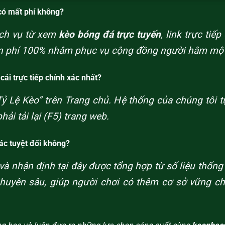
 có mất phí không?
ịch vụ từ xem
kèo bóng đá trực tuyến
, link trực tiế
n phí 100% nhằm phục vụ cộng đồng người hâm mộ 
ái trực tiếp chính xác nhất?
Tỷ Lệ Kèo” trên Trang chủ. Hệ thống của chúng tôi 
i tải lại (F5) trang web.
xác tuyệt đối không?
và nhận định tại đây được tổng hợp từ số liệu thống 
huyên sâu, giúp người chơi có thêm cơ sở vững ch