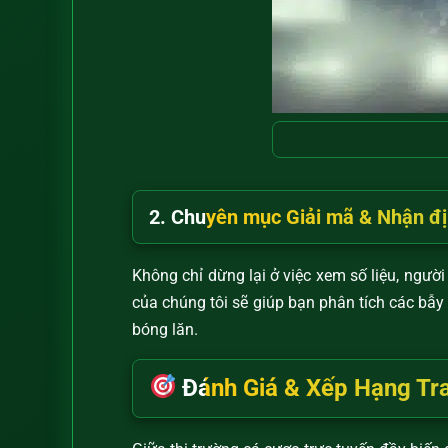
2. Chuyên mục Giải mã & Nhận đị
Không chỉ dừng lại ở việc xem số liệu, người
của chúng tôi sẽ giúp bạn phân tích các bẫy 
bóng lăn.
Đánh Giá & Xếp Hạng Tr