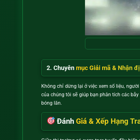
2. Chuyên mục Giải mã & Nhận đị
Không chỉ dừng lại ở việc xem số liệu, người
của chúng tôi sẽ giúp bạn phân tích các bẫy 
bóng lăn.
Đánh Giá & Xếp Hạng Tr