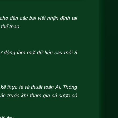
p cho đến các bài viết nhận định tại
thể thao.
tự động làm mới dữ liệu sau mỗi 3
kê thực tế và thuật toán AI. Thông
ắc trước khi tham gia cá cược có