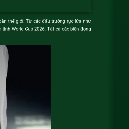
oàn thế giới. Từ các đấu trường rực lửa như
h tinh World Cup 2026. Tất cả các biến động