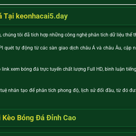
á Tại keonhacai5.day
 chúng tôi đã tích hợp những công nghệ phân tích dữ liệu thể t
I quét tự động từ các sàn giao dịch châu Á và châu Âu, cập 
link xem bóng đá trực tuyến chất lượng Full HD, bình luận tiế
tuệ nhân tạo để phân tích phong độ, lịch sử đối đầu, từ đó đưa
oi Kèo Bóng Đá Đỉnh Cao