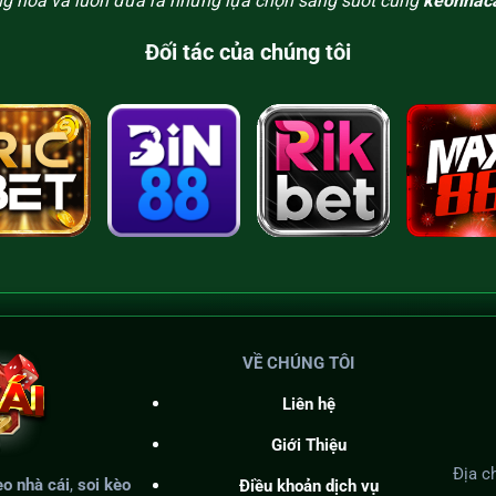
ăng hoa và luôn đưa ra những lựa chọn sáng suốt cùng
keonhaca
Đối tác của chúng tôi
…
VỀ CHÚNG TÔI
Liên hệ
Giới Thiệu
Địa c
èo nhà cái
,
soi kèo
Điều khoản dịch vụ