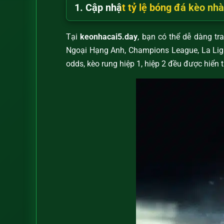
1. Cập nhật tỷ lệ bóng đá kèo nhà
Tại
keonhacai5.day
, bạn có thể dễ dàng tr
Ngoại Hạng Anh, Champions League, La Liga,
odds, kèo rung hiệp 1, hiệp 2 đều được hiển t