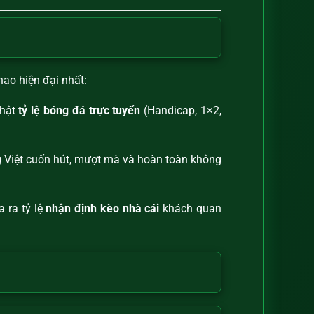
hao hiện đại nhất:
nhật
tỷ lệ bóng đá trực tuyến
(Handicap, 1×2,
ng Việt cuốn hút, mượt mà và hoàn toàn không
 ra tỷ lệ
nhận định kèo nhà cái
khách quan