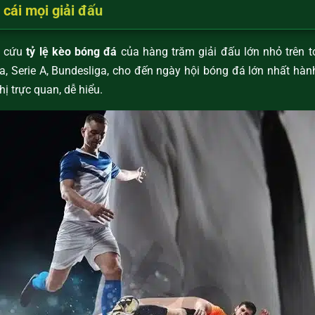
 cái mọi giải đấu
a cứu
tỷ lệ kèo bóng đá
của hàng trăm giải đấu lớn nhỏ trên t
 Serie A, Bundesliga, cho đến ngày hội bóng đá lớn nhất hàn
hị trực quan, dễ hiểu.