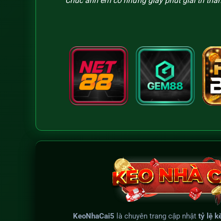
Chúc anh em có những giây phút giải trí th
KeoNhaCai5
là chuyên trang cập nhật
tỷ lệ k