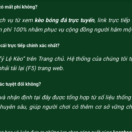
 có mất phí không?
ịch vụ từ xem
kèo bóng đá trực tuyến
, link trực tiế
n phí 100% nhằm phục vụ cộng đồng người hâm mộ 
ái trực tiếp chính xác nhất?
Tỷ Lệ Kèo” trên Trang chủ. Hệ thống của chúng tôi 
i tải lại (F5) trang web.
xác tuyệt đối không?
và nhận định tại đây được tổng hợp từ số liệu thống 
huyên sâu, giúp người chơi có thêm cơ sở vững ch