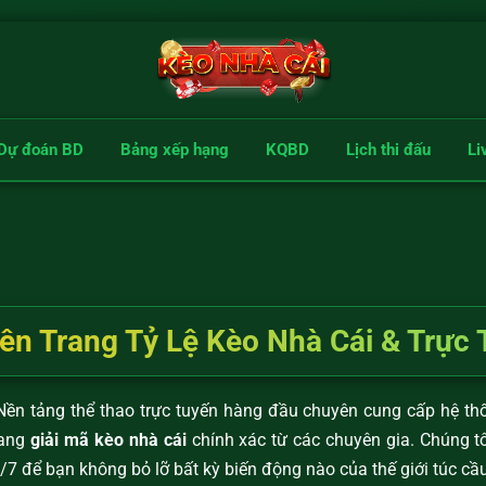
×
Dự đoán BD
Bảng xếp hạng
KQBD
Lịch thi đấu
Li
n Trang Tỷ Lệ Kèo Nhà Cái & Trực 
ền tảng thể thao trực tuyến hàng đầu chuyên cung cấp hệ t
nang
giải mã kèo nhà cái
chính xác từ các chuyên gia. Chúng 
4/7 để bạn không bỏ lỡ bất kỳ biến động nào của thế giới túc cầu