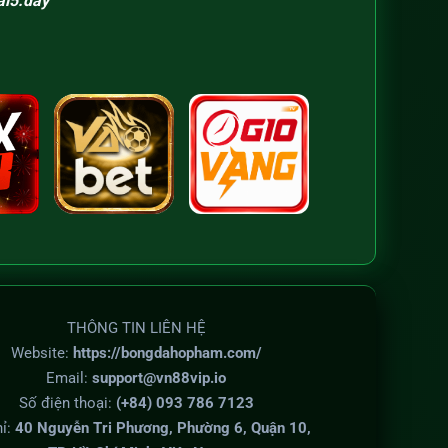
i5.day
THÔNG TIN LIÊN HỆ
Website:
https://bongdahopham.com/
Email:
support@vn88vip.io
Số điện thoại:
(+84) 093 786 7123
hỉ:
40 Nguyễn Tri Phương, Phường 6, Quận 10,