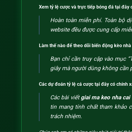
Xem tỷ lệ cược và trực tiếp bóng đá tại đây
Hoàn toàn miễn phí. Toàn bộ d
website đều được cung cấp miễ
Làm thế nào để theo dõi biến động kèo nhà c
Bạn chỉ cần truy cập vào mục “
giây mà người dùng không cần phả
Các dự đoán tỷ lệ cá cược tại đây có chính 
Các bài viết
giai ma keo nha cai
tin mang tính chất tham khảo c
trách nhiệm.