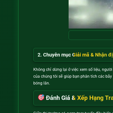
2. Chuyên mục Giải mã & Nhận đị
Không chỉ dừng lại ở việc xem số liệu, người
của chúng tôi sẽ giúp bạn phân tích các bẫy 
bóng lăn.
Đánh Giá & Xếp Hạng Tr