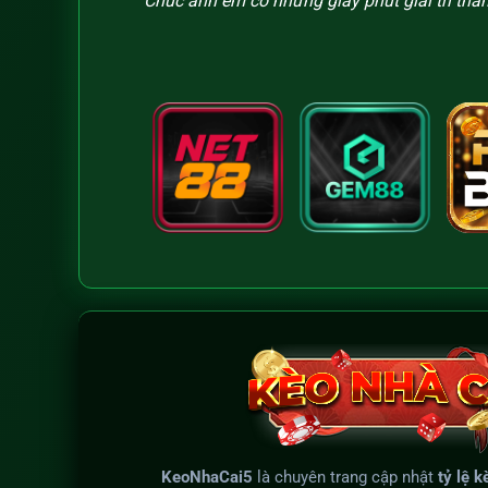
Chúc anh em có những giây phút giải trí th
KeoNhaCai5
là chuyên trang cập nhật
tỷ lệ k