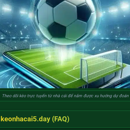
Theo dõi kèo trực tuyến từ nhà cái để nắm được xu hướng dự đoán
 keonhacai5.day (FAQ)