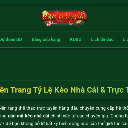
×
Dự đoán BD
Bảng xếp hạng
KQBD
Lịch thi đấu
Li
n Trang Tỷ Lệ Kèo Nhà Cái & Trực 
ền tảng thể thao trực tuyến hàng đầu chuyên cung cấp hệ t
nang
giải mã kèo nhà cái
chính xác từ các chuyên gia. Chúng 
4/7 để bạn không bỏ lỡ bất kỳ biến động nào của thế giới túc cầu