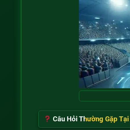
Câu Hỏi Thường Gặp Tại