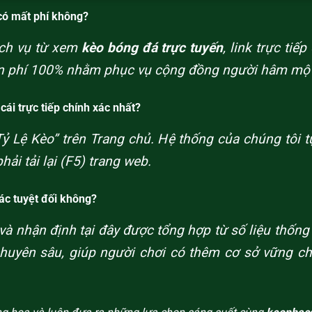
 có mất phí không?
ịch vụ từ xem
kèo bóng đá trực tuyến
, link trực tiế
n phí 100% nhằm phục vụ cộng đồng người hâm mộ 
ái trực tiếp chính xác nhất?
Tỷ Lệ Kèo” trên Trang chủ. Hệ thống của chúng tôi 
i tải lại (F5) trang web.
xác tuyệt đối không?
và nhận định tại đây được tổng hợp từ số liệu thống 
huyên sâu, giúp người chơi có thêm cơ sở vững ch