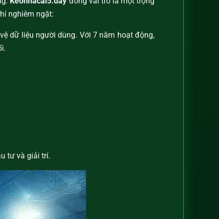
ng.
K
eonhacai5.day
đóng vai trò là một trọng
chí nghiêm ngặt:
ệ dữ liệu người dùng. Với 7 năm hoạt động,
i.
tư và giải trí.