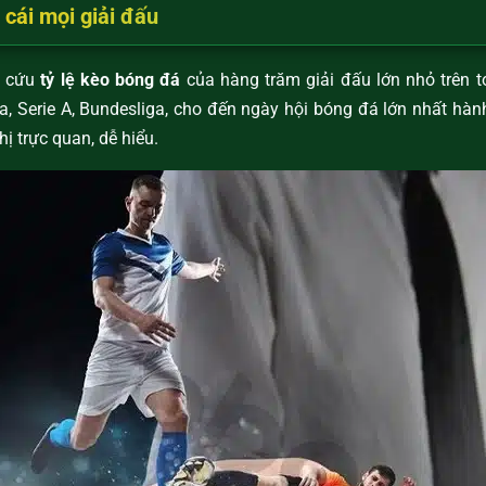
 cái mọi giải đấu
a cứu
tỷ lệ kèo bóng đá
của hàng trăm giải đấu lớn nhỏ trên t
 Serie A, Bundesliga, cho đến ngày hội bóng đá lớn nhất hàn
hị trực quan, dễ hiểu.