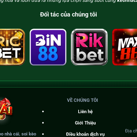
ăng hoa và luôn đưa ra những lựa chọn sáng suốt cùng
keonhaca
Đối tác của chúng tôi
VỀ CHÚNG TÔI
Liên hệ
Giới Thiệu
Địa c
èo nhà cái
,
soi kèo
Điều khoản dịch vụ