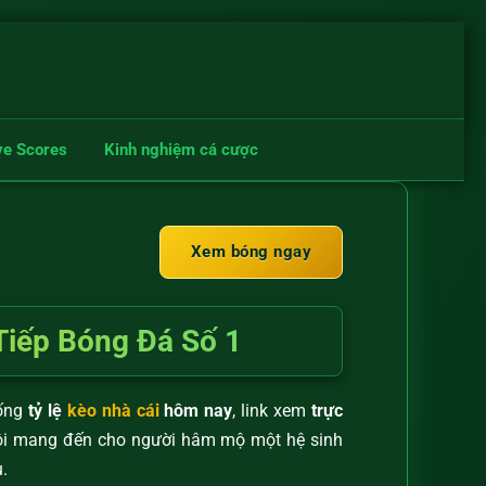
ve Scores
Kinh nghiệm cá cược
Xem bóng ngay
Tiếp Bóng Đá Số 1
hống
tỷ lệ
kèo nhà cái
hôm nay
, link xem
trực
tôi mang đến cho người hâm mộ một hệ sinh
.