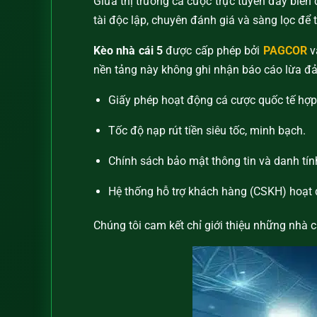
Giữa thị trường cá cược trực tuyến đầy biến 
tài độc lập, chuyên đánh giá và sàng lọc để
Kèo nhà cái 5
được cấp phép bởi
PAGCOR
v
nền tảng này không ghi nhận báo cáo lừa đảo
Giấy phép hoạt động cá cược quốc tế hợp
Tốc độ nạp rút tiền siêu tốc, minh bạch.
Chính sách bảo mật thông tin và danh tính
Hệ thống hỗ trợ khách hàng (CSKH) hoạt
Chúng tôi cam kết chỉ giới thiệu những nhà 