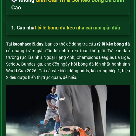
Cao
1. Cập nhật tỷ lệ bóng đá kèo nhà cái mọi giải đấu
Tại
keonhacai5.day
, bạn có thể dễ dàng tra cứu
tỷ lệ kèo bóng đá
của hàng trăm giải đấu lớn nhỏ trên toàn thế giới. Từ các đấu
trường rực lửa như Ngoại Hạng Anh, Champions League, La Liga,
Serie A, Bundesliga, cho đến ngày hội bóng đá lớn nhất hành tinh
World Cup 2026. Tất cả các biến động odds, kèo rung hiệp 1, hiệp
2 đều được hiển thị trực quan, dễ hiểu.