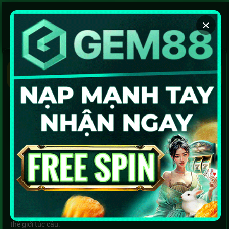
Chuyển
đến
×
nội
dung
Soi kèo chuẩn
Xem bóng ngay
Keonhacai5.day – Chuyên Trang Tỷ Lệ
Kèo Nhà Cái & Trực Tiếp Bóng Đá Số 1
Chào mừng bạn đến với keonhacai5.day – Nền tảng thể thao trực
tuyến hàng đầu chuyên cung cấp hệ thống
tỷ lệ
kèo nhà cái
hôm
nay
, link xem
trực tiếp bóng đá hôm nay
tốc độ cao và cẩm nang
giải mã kèo nhà cái
chính xác từ các chuyên gia. Chúng tôi mang
đến cho người hâm mộ một hệ sinh thái bóng đá toàn diện, cập
nhật real-time 24/7 để bạn không bỏ lỡ bất kỳ biến động nào của
thế giới túc cầu.