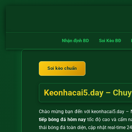
Chuyển
đến
nội
dung
Nhận định BD
Soi Kèo BĐ
Soi kèo chuẩn
Keonhacai5.day – Chuyê
Chào mừng bạn đến với keonhacai5.day – N
tiếp bóng đá hôm nay
tốc độ cao và cẩm 
thái bóng đá toàn diện, cập nhật real-time 2