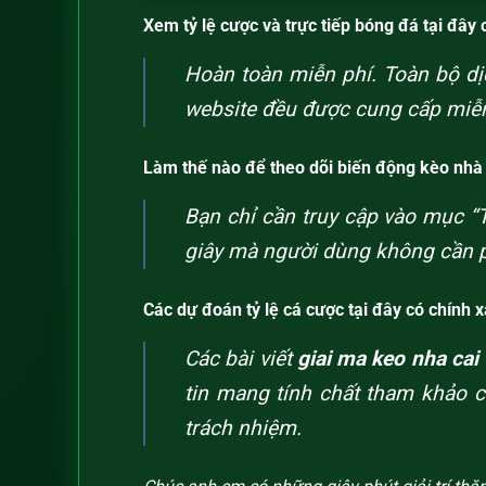
Xem tỷ lệ cược và trực tiếp bóng đá tại đây
Hoàn toàn miễn phí. Toàn bộ d
website đều được cung cấp miễ
Làm thế nào để theo dõi biến động kèo nhà c
Bạn chỉ cần truy cập vào mục “
giây mà người dùng không cần phả
Các dự đoán tỷ lệ cá cược tại đây có chính 
Các bài viết
giai ma keo nha cai
tin mang tính chất tham khảo c
trách nhiệm.