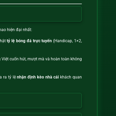
hao hiện đại nhất:
nhật
tỷ lệ bóng đá trực tuyến
(Handicap, 1×2,
ng Việt cuốn hút, mượt mà và hoàn toàn không
 ra tỷ lệ
nhận định kèo nhà cái
khách quan