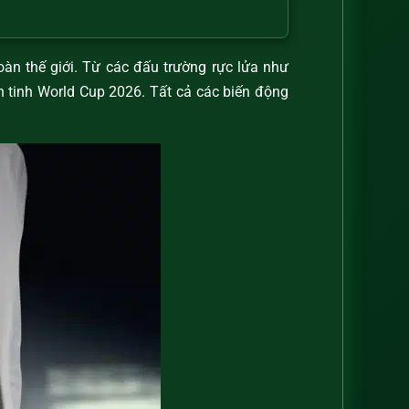
oàn thế giới. Từ các đấu trường rực lửa như
h tinh World Cup 2026. Tất cả các biến động